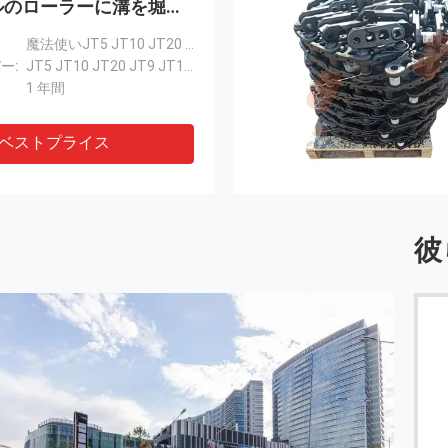
ルのローラーに溝を堀っ
魔法使いJT5 JT10 JT20 JT9 JT100 JT100 SK700 SK800のローラーに溝を堀って下さい
ー:
JT5 JT10 JT20 JT9 JT100 JT100 SK700 SK800
1 年間
ベストプライス
彼
右の備品を見つける大きいコミュニケーションおよび
助け
------ 米国からのベン