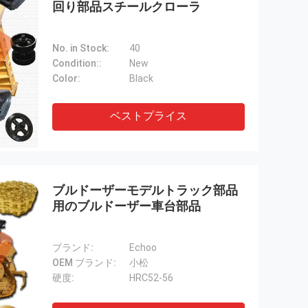
回り部品スチールクローラ
No. in Stock:
40
Condition::
New
Color:
Black
ベストプライス
ブルドーザーモデルトラック部品
用のブルドーザー車台部品
ブランド:
Echoo
OEM ブランド:
小松
硬度:
HRC52-56