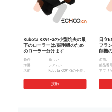
の下
鋼鉄物質的なCustimizedの
Yan
ット
VIO30/VIO25/VIO27 -2
めの
しま
Yanmarトラック ローラー
ーラ
小型積込み機のためのボブキャットT190の底ローラーの三倍のフランジは分けます
モデル:
VIO30
名前:
保証時間:
1800時間
素材:
密集したトラック積込み機
在庫あり:
はい
保証時間
Yanmarの小型掘削機のための高力VIO40
接触
摩耗抵抗の大宇DH35分の坑夫のための小