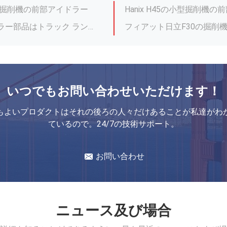
フィアット日立F35の小さい坑夫の下部構造の部品のための小型掘削機の前部アイドラー
Yanmar B5の上のローラー
172458-37500小型掘削機の下部構造/黒の最下の上のローラーは分けます
3トンの小型掘削機のための耐
Yanmarの小型掘削機のCustimizedのサイズのための低い摩耗B7の小型掘削機の上のローラー
Yanmar B50の小型掘
B50Vはローラーの小型掘削機の下部構造の部品/黒の小型掘削機の上のローラーを越えます
いつでもお問い合わせいただけます！
-2上のローラーの掘削機
もよいプロダクトはそれの後ろの人々だけあることが私達がわ
小型坑夫の下部構造のための任意小型掘削機のスプロケットを顧客用着色して下さい
ているので。24/7の技術サポート。
Pelの仕事- EB306下部構造のスプロケット/高力黒のローラーのチェーン スプロケット
お問い合わせ
ニュース及び場合