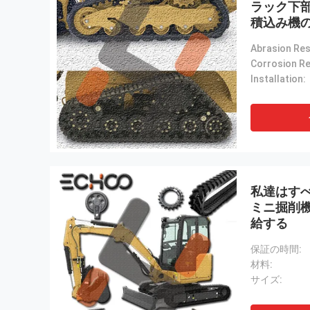
ラック下
積込み機
スプロケッ
Installation:
私達はす
ミニ掘削
給する
保証の時間:
材料:
サイズ: