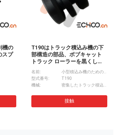
EMの歓
単一フランジ CR5732 トラッ
小型
機の
ク アイドラー部品アフターマ
小型
ーケット車台部品
アのロ
Ku
Kubota U30の小型掘削機の下部構造はチェーン スプロケットを分けます
名前:
重掘削機足回り CR5732 フロントアイドラー ASSY/トラックアイドラー部品
名前:
けま
硬度:
HRC52-56
ブラン
Yanmar VIO50Vの鋼鉄物質的で低い摩耗の小型掘削機の下部構造の部品
適用する:
クローラー掘削機
モデル
Yanmarの掘削機の下部構造の部品のための黒いVIO50小型掘削機の上のローラー
Kobelco SK30SR-3のクローラー ブルドーザーおよび掘削機のための小型掘削機のスプロケット
接触
Takeuchi TB025の小型掘削機の下部構造のための小型チェーン ドライブ スプロケット
Hanix H45の小型掘削機の前部アイドラーはトラック張力OEM次元を維持します
フィアット日立F30の掘削機トラック アイドラー/前部アイドラー掘削機の滑らかな終わり