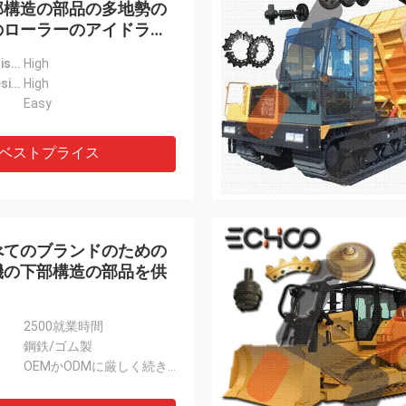
部構造の部品の多地勢の
のローラーのアイドラー
ト ゴム製 トラック
Abrasion Resistance:
High
Corrosion Resistance:
High
Easy
ベストプライス
べてのブランドのための
機の下部構造の部品を供
2500就業時間
鋼鉄/ゴム製
OEMかODMに厳しく続きなさい