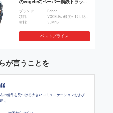
のvogeleのペーバー鋼鉄トラック
鎖
ブランド:
Echoo
項目:
VOGELEの極度の19世紀トラック リンク/4610302086のトラック鎖
材料:
35MnB
ベストプライス
らが言うことを
嬉しい、非常に船は絶食し、でした正しい部分機械バ
大き
ックアップおよびランニング….
サービス
------ ニュージーランドからのYvone
---