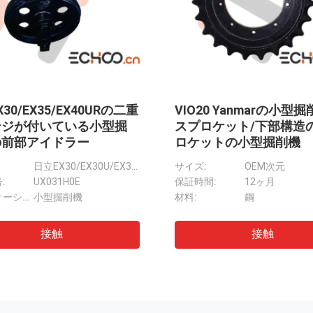
mar B17の小型掘削機のた
Kubota U30の黒い色O
高力鋼鉄小型掘削機のロ
迎を用いる鋼鉄小型掘削
ー
スプロケット
小型掘削機の予備品OEMのためのYanmar B17の底ローラー
名前:
鋼
保証時間:
12ヶ月
B50Vはローラーの小型掘削機の下部構造の部品/黒の小型掘削機の上のローラーを越えます
:
1 年間
材料:
鋼
-2上のローラーの掘削機
小型坑夫の下部構造のための任意小型掘削機のスプロケットを顧客用着色して下さい
接触
接触
Pelの仕事- EB306下部構造のスプロケット/高力黒のローラーのチェーン スプロケット
型掘削機の前部アイドラー
色寿命の潤滑を用いる任意トラック アイドラー部品はトラック ランニングを滑らかにします