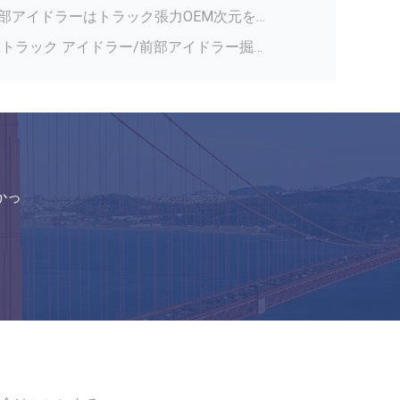
/黒の小型上のローラー40Mn2
久性のYanmar B6の上のローラー
削機の下部構造の部品、黒い小型上のローラー
40Mn2材料が付いている耐久力のあるYanmar B50-2Aの小型掘削機の上のローラー
Yanmar VIO50Vの鋼鉄物質的で低い摩耗の小型掘削機の下部構造の部品
Yanmarの掘削機の下部構造の部品のための黒いVIO50小型掘削機の上のローラー
かっ
Kobelco SK30SR-3のクローラー ブルドーザーおよび掘削機のための小型掘削機のスプロケット
Takeuchi TB025の小型掘削機の下部構造のための小型チェーン ドライブ スプロケット