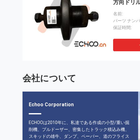
方向ドリ
て下さい
名前:
パーツ ナンバ
保証時間:
会社について
Echoo Corporation
大きい取り引き、よいコミュニケーションおよび速い
ECHOOは2010年に、私達である作成の小型/重い掘
サービス!!AAA+++!!!
削機、ブルドーザー、密集したトラック積込み機、
スキッドの雄牛、ダンプ、ペーバー、道のフライス
------ カナダからのマイク