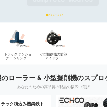
1
2
3
4
5
トラック テンショ
小型掘削機の前部
ナー シリンダー
アイドラー
機のローラー & 小型掘削機のスプロ
あなたのための高品質の製品の幅広い選択
トラック積込み機鋼鉄ト