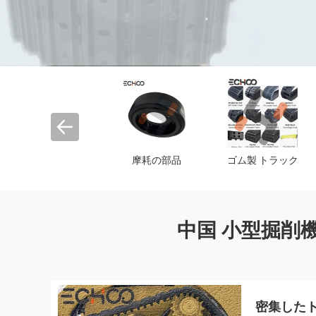
クローラー クレー
摩耗の部品
ゴム製 トラック
ン下部構造の部品
中国 小型掘削
密集した