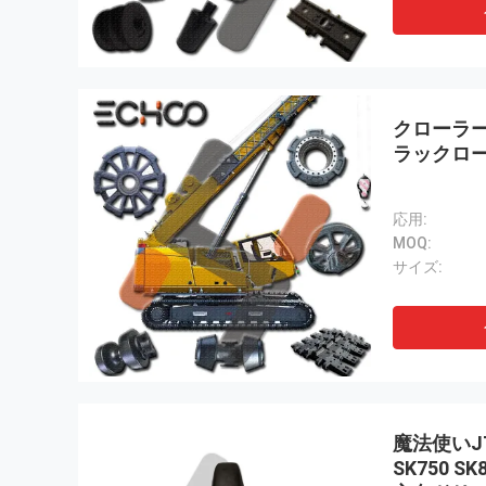
クローラー
ラックロ
応用:
MOQ:
サイズ:
魔法使いJT5
SK750 