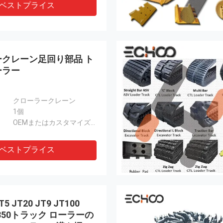
ベストプライス
クレーン足回り部品 ト
ーラー
クローラークレーン
1個
OEMまたはカスタマイズされる
ベストプライス
 JT20 JT9 JT100
SK850トラック ローラーの