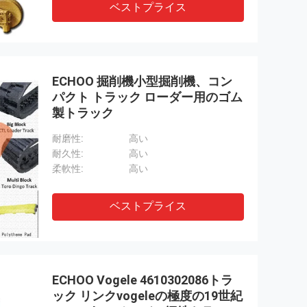
ベストプライス
ECHOO 掘削機小型掘削機、コン
パクト トラック ローダー用のゴム
製トラック
耐磨性:
高い
耐久性:
高い
柔軟性:
高い
ベストプライス
ECHOO Vogele 4610302086トラ
ック リンクvogeleの極度の19世紀