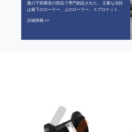
盤の下部構造の部品で専門創設された。 主要な項目
は最下のローラー、上のローラー、スプロケット、
アイドラー、トラック グループ、bushings&pins、
詳細情報 >>
シリンダー、bolt&nut、ゴム製 トラック、ゴム パッ
ド等のためである。 戦略的にシアムンを渡っていら
れて私達の倉庫があなたが必ず値する良質プロダク
ト、オン・タイムを得る! あらゆる顧客は異なった必
要性があるEchooで私達はそれらの必要性を理解
し、あなたの装置の長寿を保障するために最も適す
るプロダクトを推薦するのに時間をかける。 私達の
サービス 1 . 私達は12か月のプロダクトを出荷日付
からの保証提供する。 2 . 私達は配達の前にテストす
るtechnoledgeおよび100%を進めた。 ...