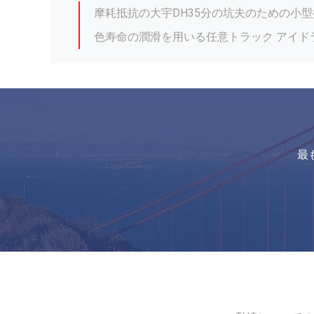
低い摩耗の小型坑夫の最下のローラー
Yanmarの小型掘削機のための高力VIO40
最