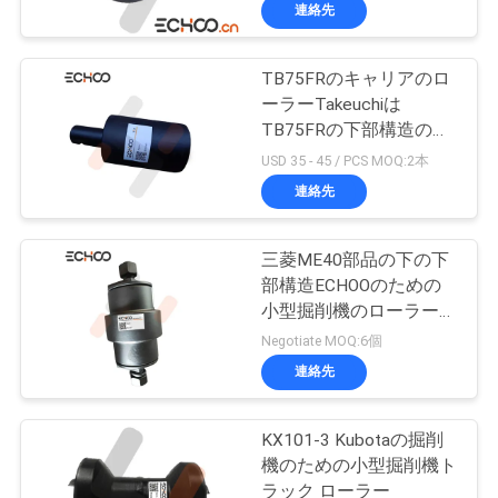
達
連絡先
に
TB75FRのキャリアのロ
つ
ーラーTakeuchiは
い
TB75FRの下部構造の部
品のための小型坑夫の上
USD 35 - 45 / PCS MOQ:2本
て
のローラーを分けます
連絡先
工
三菱ME40部品の下の下
部構造ECHOOのための
場
小型掘削機のローラーの
旅
小型坑夫の最下のローラ
Negotiate MOQ:6個
ー
連絡先
行
KX101-3 Kubotaの掘削
品
機のための小型掘削機ト
ラック ローラー