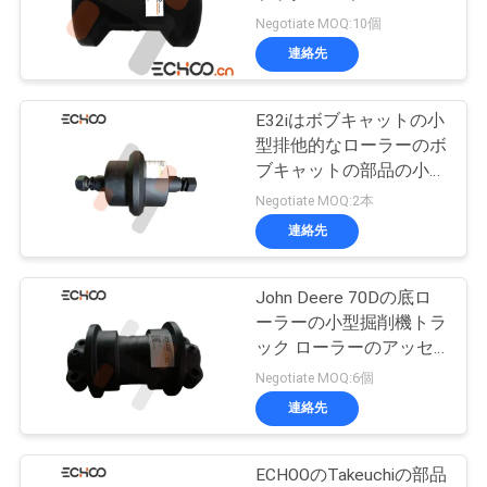
質
Negotiate MOQ:10個
管
連絡先
理
E32iはボブキャットの小
型排他的なローラーのボ
ニ
ブキャットの部品の小型
掘削機トラック ローラ
Negotiate MOQ:2本
ュ
ーのためのローラーRtの
連絡先
ローラーを下げます
ー
ス
John Deere 70Dの底ロ
ーラーの小型掘削機トラ
ック ローラーのアッセ
ンブリの下部構造は分け
引
Negotiate MOQ:6個
ます
連絡先
用
を
ECHOOのTakeuchiの部品