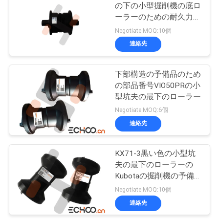
の下の小型掘削機の底ロ
要
ーラーのための耐久力の
求
あるTB45小型掘削機ト
Negotiate MOQ:10個
ラック ローラー
連絡先
し
な
下部構造の予備品のため
の部品番号VIO50PRの小
さ
型坑夫の最下のローラー
い
Negotiate MOQ:6個
連絡先
地
KX71-3黒い色の小型坑
図
夫の最下のローラーの
Kubotaの掘削機の予備
品
Negotiate MOQ:10個
PRIVACY
連絡先
POLICY