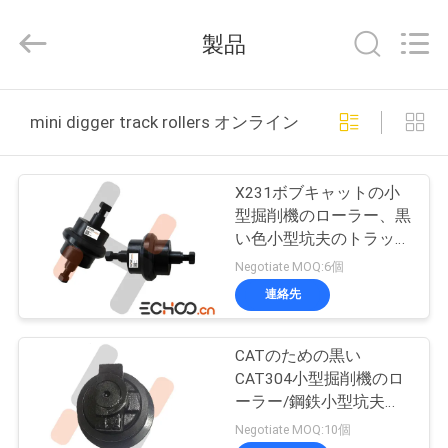
ー
supplier.
Copyright
製品
©
2018
-
2026
Echoo
家
Corporation.
mini digger track rollers オンライン製造
All
Rights
Reserved.
プ
X231ボブキャットの小
ロ
型掘削機のローラー、黒
い色小型坑夫のトラック
ダ
ローラー
Negotiate MOQ:6個
ク
連絡先
ト
CATのための黒い
CAT304小型掘削機のロ
私
ーラー/鋼鉄小型坑夫の
トラック ローラー
Negotiate MOQ:10個