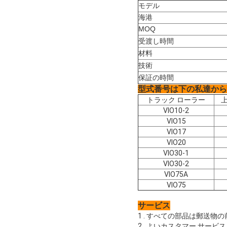
モデル
海港
MOQ
受渡し時間
材料
技術
保証の時間
型式番号は下の私達から
トラック ローラー
VIO10-2
VIO15
VIO17
VIO20
VIO30-1
VIO30-2
VIO75A
VIO75
サービス
1 . すべての部品は郵送
2 . よいカスタマー サービス