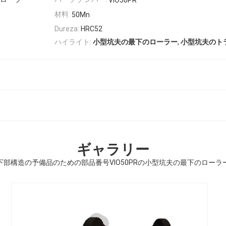
VIO50PR
材料:
50Mn
Dureza:
HRC52
,
ハイライト:
小型坑夫の最下のローラー
小型坑夫のト
ギャラリー
下部構造の予備品のための部品番号VIO50PRの小型坑夫の最下のローラ