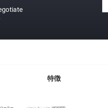
egotiate
格
特徴
底ローラー
パーツ ナンバー: