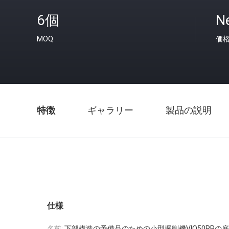
6個
N
MOQ
価
特徴
ギャラリー
製品の説明
仕様
名前:
下部構造の予備品のための小型掘削機VIO50PRの