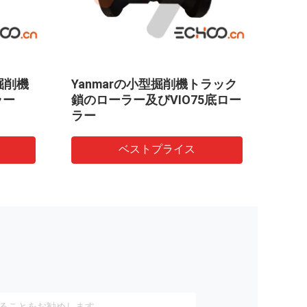
トラック
UE30トラック ローラー/底ロ
Ya
5底ロー
ーラー
め
ー
ベストプライス