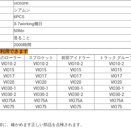
VIO50PR
シアムン
6PCS
3-7working幾日
50Mn
造ること
2000時間
利用できます
上のローラー
スプロケット
前部アイドラー
トラック グルー
VIO10-2
VIO10-2
VIO10-2
VIO10-2
VIO15
VIO15
VIO15
VIO15
VIO17
VIO17
VIO17
VIO17
VIO20
VIO20
VIO20
VIO20
VIO30-1
VIO30-1
VIO30-1
VIO30-1
VIO30-2
VIO30-2
VIO30-2
VIO30-2
VIO75A
VIO75A
VIO75A
VIO75A
VIO75
VIO75
VIO75
VIO75
物の前に、確かめます正しい部品を点検されます。