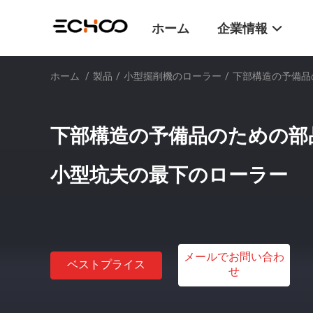
ホーム
企業情報
ホーム
/
製品
/
小型掘削機のローラー
/
下部構造の予備品
下部構造の予備品のための部品番
小型坑夫の最下のローラー
メールでお問い合わ
ベストプライス
せ