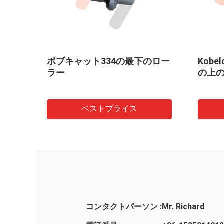
のロー
Kobelco SK30SRの小型掘削機
TB1
の上のローラー
の予
ベストプライス
コンタクトパーソン :
Mr. Richard