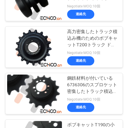
質
ーラーを黒くします密集
Negotiate MOQ:10個
させます
管
連絡先
184
理
Dozerの下部構造の
高力密集したトラック積
込み機のためのボブキャ
部品
ニ
ットT200トラック ドラ
イブ スプロケット
Negotiate MOQ:10個
ュ
連絡先
ー
ス
鋼鉄材料が付いている
1126
6736306のスプロケット
アフターマーケッ
密集したトラック積込み
機の下部構造の部品
引
Negotiate MOQ:10個
ト足回り部品
連絡先
用
を
ボブキャットT190の小