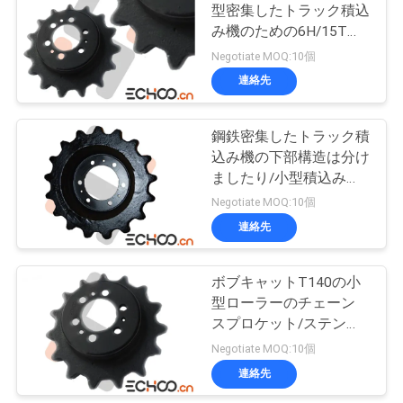
型密集したトラック積込
要
み機のための6H/15T下
21
求
部構造のスプロケット
Negotiate MOQ:10個
クローラー クレー
連絡先
し
ン下部構造の部品
な
鋼鉄密集したトラック積
込み機の下部構造は分け
さ
ましたり/小型積込み機
い
のチェーン ドライブ ス
Negotiate MOQ:10個
プロケット
連絡先
74
地
ボブキャットT140の小
摩耗の部品
図
型ローラーのチェーン
スプロケット/ステンレ
ス鋼の鎖ドライブ スプ
Negotiate MOQ:10個
PRIVACY
ロケット
連絡先
POLICY