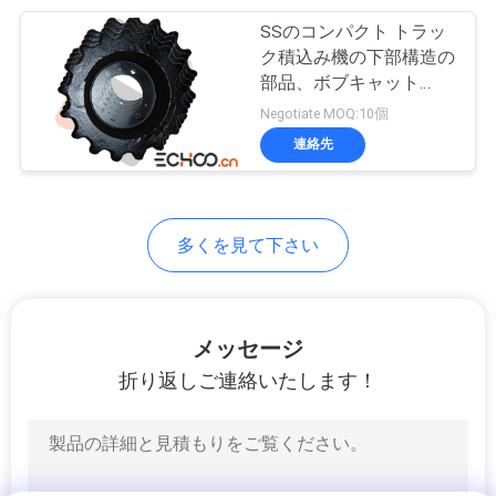
SSのコンパクト トラッ
367
ク積込み機の下部構造の
部品、ボブキャット
ゴム製 トラック
T250のスプライン ドラ
Negotiate MOQ:10個
イブ スプロケット
連絡先
多くを見て下さい
225
トラック テンショ
メッセージ
ナー シリンダー
折り返しご連絡いたします！