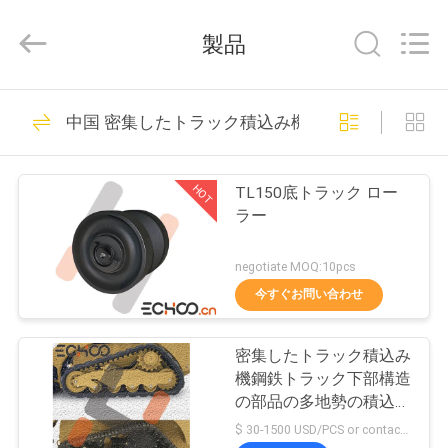
ー
supplier.
Copyright
製品
©
2018
-
2026
Echoo
家
855
Corporation.
中国 密集したトラック積込み機の下部構造の部品
All
小型掘削機のローラ
Rights
Reserved.
プ
ー
HOT
TL150底トラック ロー
ロ
ラー
ダ
negotiate MOQ:10pcs
ク
今すぐお問い合わせ
452
ト
小型掘削機のスプロ
密集したトラック積込み
機鋼鉄トラック下部構造
ケット
私
の部品の多地勢の積込み
機のローラーのアイドラ
$ 30-1500 USD/PCS or contact us MOQ:1