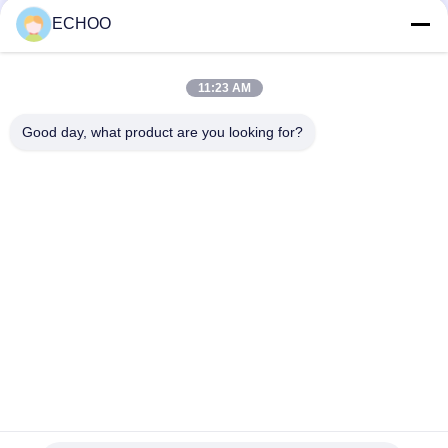
422
ECHOO
小型掘削機の前部ア
11:23 AM
イドラー
Good day, what product are you looking for?
人気カテゴリ
すべて
小型掘削機のローラ
小型掘削機のスプロ
ー
ケット
密集したトラック積
小型掘削機トラック
込み機の下部構造の
部品
Dozerの下部構造の
アフターマーケット
部品
足回り部品
クローラー クレーン
摩耗の部品
下部構造の部品