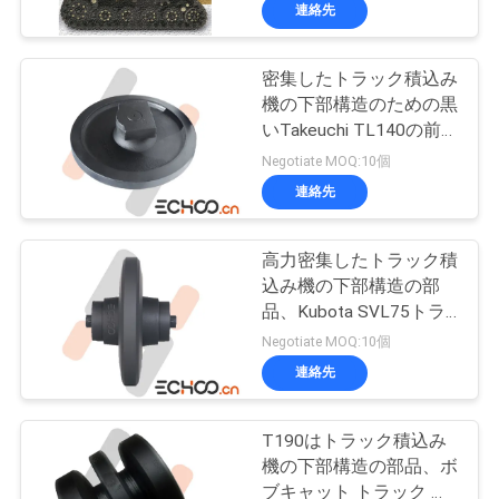
達
ー スプロケット ゴム製
連絡先
トラック
に
密集したトラック積込み
つ
375
機の下部構造のための黒
い
いTakeuchi TL140の前
小型掘削機トラック
部アイドラー アッセン
Negotiate MOQ:10個
て
ブリ
連絡先
工
高力密集したトラック積
込み機の下部構造の部
場
品、Kubota SVL75トラ
964
旅
ック アイドラー部品
Negotiate MOQ:10個
密集したトラック
連絡先
行
積込み機の下部構造
T190はトラック積込み
品
機の下部構造の部品、ボ
の部品
ブキャット トラック ロ