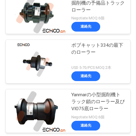
掘削機の予備品トラック
ローラー
Negotiate MOQ:6個
連絡先
ボブキャット334の最下
のローラー
USD 5-70/PCS MOQ:2本
連絡先
Yanmarの小型掘削機ト
ラック鎖のローラー及び
VIO75底ローラー
Negotiate MOQ:6個
連絡先