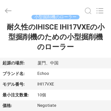
ー
supplier.
Copyright
©
2018
小型掘削機のローラー
-
2026
Echoo
耐久性のIHISCE IHI17VXEの小
家
Corporation.
All
Rights
型掘削機のための小型掘削機
Reserved.
プ
のローラー
ロ
ダ
起源の場所:
厦門、中国
ク
Echoo
ブランド名:
ト
IHI17VXE
モデル番号:
最小注文数量:
10個
私
Negotiate
価格: