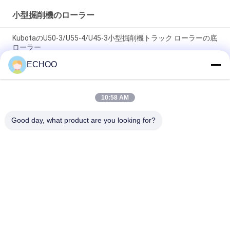
小型掘削機のローラー
KubotaのU50-3/U55-4/U45-3小型掘削機トラック ローラーの底
ローラー
ECHOO
9106672トラック ローラー9106672の小型掘削機の下部構造は
最下のローラーを分けます
10:58 AM
TB020トラック ローラーTakeuchiは小型坑夫の下部構造の部品
の最下のローラーのTakeuchiの小型部品を分けます
Good day, what product are you looking for?
人気カテゴリ
すべて
小型掘削機のローラ
小型掘削機のスプロ
ー
ケット
密集したトラック積
小型掘削機トラック
込み機の下部構造の
部品