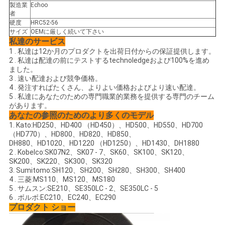
製造業
Echoo
要
者
硬度
HRC52-56
求
サイズ
OEMに厳しく続いて下さい
私達のサービス
し
1 . 私達は12か月のプロダクトを出荷日付からの保証提供します。
2 . 私達は配達の前にテストするtechnoledgeおよび100%を進め
な
ました。
3 . 速い配達および競争価格。
4 . 発注すればたくさん、よりよい価格およびより速い配達。
さ
5 . 私達にあなたのための専門職業的業務を提供する専門のチーム
があります。
い
あなたの参照のためのより多くのモデル
1. Kato:HD250、HD400 （HD450）、HD500、HD550、HD700
（HD770）、HD800、HD820、HD850、
地
DH880、HD1020、HD1220 （HD1250）、HD1430、DH1880
2 . Kobelco:SK07N2、SK07 - 7、SK60、SK100、SK120、
SK200、SK220、SK300、SK320
図
3. Sumitomo:SH120、SH200、SH280、SH300、SH400
4 . 三菱:MS110、MS120、MS180
5 . サムスン:SE210、SE350LC - 2、SE350LC - 5
PRIVACY
6 . ボルボ:EC210、EC240、EC290
プロダクト ショー
POLICY