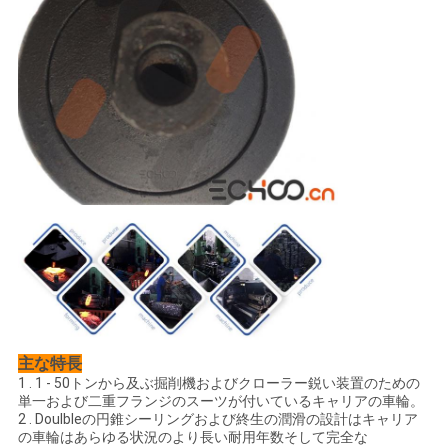
主な特長
1 . 1 - 50トンから及ぶ掘削機およびクローラー鋭い装置のための
単一および二重フランジのスーツが付いているキャリアの車輪。
2 . Doulbleの円錐シーリングおよび終生の潤滑の設計はキャリア
の車輪はあらゆる状況のより長い耐用年数そして完全な