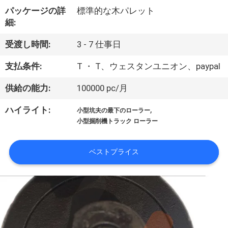
達
パッケージの詳
標準的な木パレット
に
細:
つ
受渡し時間:
3 - 7 仕事日
い
支払条件:
T ・ T、ウェスタンユニオン、paypal
て
供給の能力:
100000 pc/月
,
ハイライト:
小型坑夫の最下のローラー
工
小型掘削機トラック ローラー
場
ベストプライス
旅
行
品