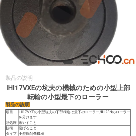
質
管
理
ニ
ュ
ー
製品の説明
ス
IHI17VXEの坑夫の機械のための小型上部
転輪の小型最下のローラー
引
製品の説明
項目
IHI17VXEの小型坑夫の下部構造は最下のローラー/IHI28Nのローラー
用
を分けます
熱処理
癒やすこと
を
技術
投げること
タイプ
小型掘削機機械